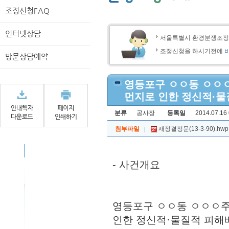
조정신청FAQ
인터넷상담
서울특별시 환경분쟁조
조정신청을 하시기전에
방문상담예약
영등포구 ㅇㅇ동 ㅇㅇ
먼지로 인한 정신적·물질
분류
공사장
등록일
2014.07.16 
첨부파일
재정결정문(13-3-90).hwp
- 사건개요
영등포구 ㅇㅇ동 ㅇㅇㅇ주
인한 정신적·물질적 피해배