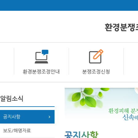
환경분쟁조정안내
분쟁조정신청
알림소식
공지사항
보도/해명자료