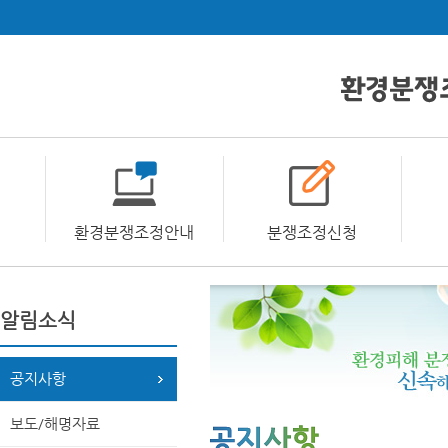
환경분쟁조정안내
분쟁조정신청
알림소식
공지사항
보도/해명자료