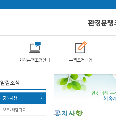
환경분쟁조정안내
분쟁조정신청
알림소식
공지사항
보도/해명자료