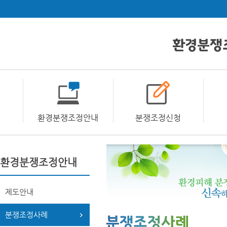
환경분쟁조정안내
분쟁조정신청
환경분쟁조정안내
제도안내
분쟁조정사례