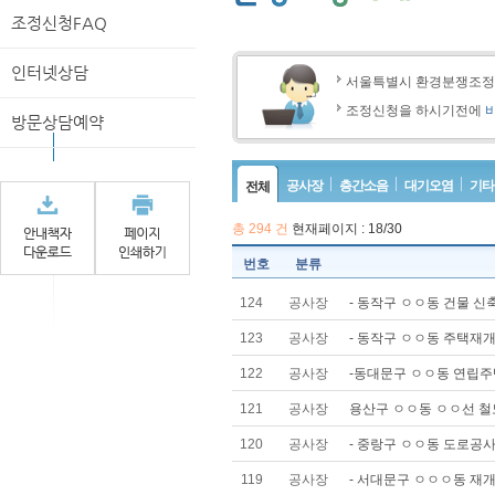
조정신청FAQ
인터넷상담
서울특별시 환경분쟁조
조정신청을 하시기전에
방문상담예약
공사장
층간소음
대기오염
기타
전체
총
294
건
현재페이지 : 18/30
번호
분류
124
공사장
- 동작구 ㅇㅇ동 건물 신축
123
공사장
- 동작구 ㅇㅇ동 주택재개발
122
공사장
-동대문구 ㅇㅇ동 연립주택
121
공사장
용산구 ㅇㅇ동 ㅇㅇ선 철도공
120
공사장
- 중랑구 ㅇㅇ동 도로공사
119
공사장
- 서대문구 ㅇㅇㅇ동 재개