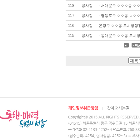
118
공사장
- 서대문구 ㅇㅇㅇ동 ㅇㅇ
117
공사장
- 영등포구 ㅇㅇ동 ㅇㅇㅇ
116
공사장
은평구 ㅇㅇ동 도시형생활주
115
공사장
- 동대문구 ㅇㅇ동 도시형생
개인정보취급방침
찾아오시는길
Copyright© 2015 ALL RIGHTS RESERVED.
(04515) 서울특별시 중구 덕수궁길 15 서울시
문의전화 02-2133-4252~4 팩스번호 768-88
(접수문의: 4254, 절차상담: 4252~3) ※