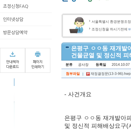
조정신청FAQ
인터넷상담
서울특별시 환경분쟁조
조정신청을 하시기전에
방문상담예약
은평구 ㅇㅇ동 재개발
건물균열 및 정신적 피해
분류
공사장
등록일
2014.10.07 
첨부파일
재정결정문(13-3-96).hwp
- 사건개요
은평구 ㅇㅇ동 재개발아파
및 정신적 피해배상요구(서울