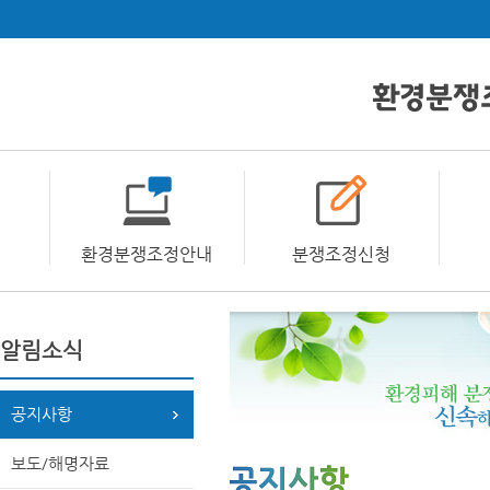
환경분쟁조정안내
분쟁조정신청
알림소식
공지사항
보도/해명자료