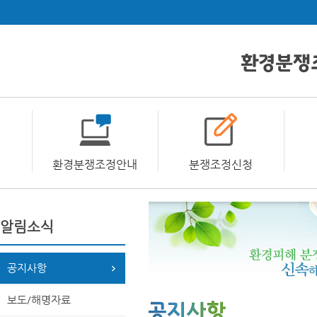
환경분쟁조정안내
분쟁조정신청
알림소식
공지사항
보도/해명자료