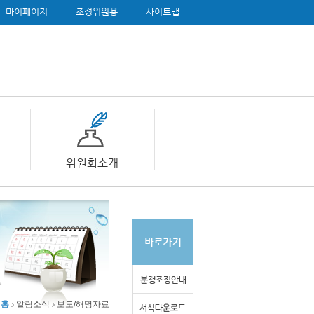
마이페이지
조정위원용
사이트맵
위원회소개
홈
알림소식
보도/해명자료